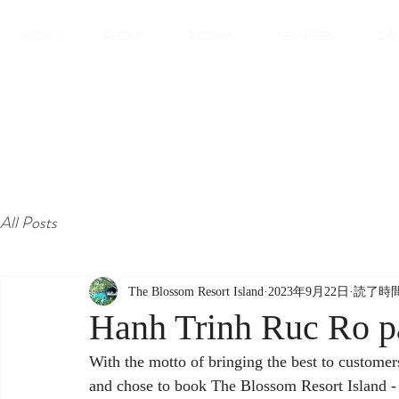
HOME
ABOUT
ROOMS
SERVICES
GA
All Posts
The Blossom Resort Island
2023年9月22日
読了時間
Hanh Trinh Ruc Ro pa
With the motto of bringing the best to customers
and chose to book The Blossom Resort Island - Al