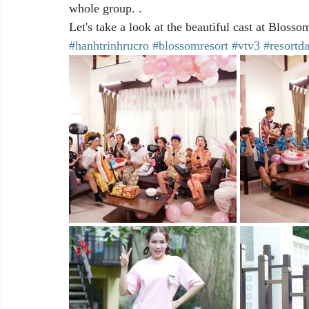
whole group. .
Let's take a look at the beautiful cast at Blosso
#hanhtrinhrucro
#blossomresort
#vtv3
#resortd