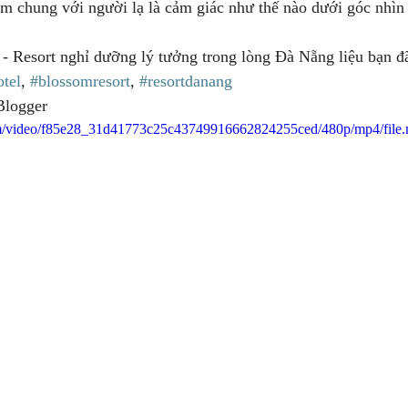
m chung với người lạ là cảm giác như thế nào dưới góc nhìn 
- Resort nghỉ dưỡng lý tưởng trong lòng Đà Nẵng liệu bạn đã
tel
, 
#blossomresort
, 
#resortdanang
Blogger
.com/video/f85e28_31d41773c25c43749916662824255ced/480p/mp4/file