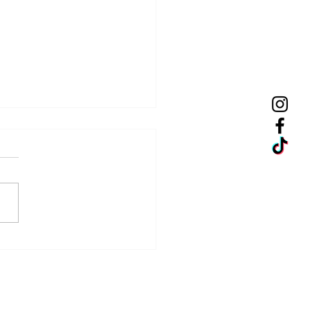
 𝐯𝐞̂̀ 𝐛𝐢̀𝐧𝐡 𝐲𝐞̂𝐧 𝐠𝐢𝐮̛̃𝐚 𝐥𝐨̀𝐧𝐠
̆̃𝐧𝐠