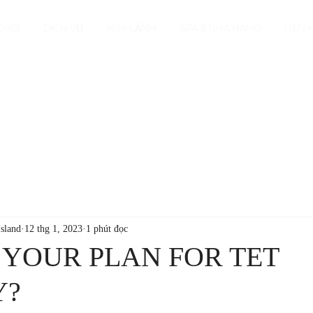
ÒNG
DỊCH VỤ
HÌNH ẢNH
SPA & NHÀ HÀNG
LIÊN 
sland
12 thg 1, 2023
1 phút đọc
 YOUR PLAN FOR TET
Y?