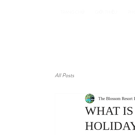
TRANG CHỦ
GIỚI THIỆU
PH
All Posts
The Blossom Resort I
WHAT IS
HOLIDA