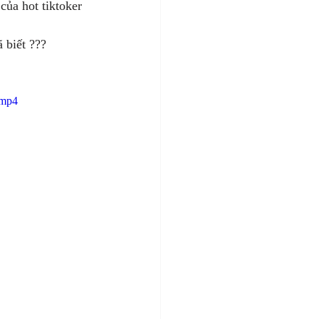
của hot tiktoker 
 biết ???
.mp4