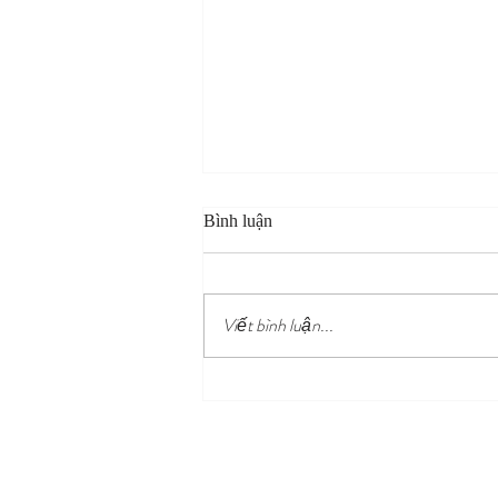
Bình luận
Viết bình luận...
An Elegant Christmas Dining
Experience – Christmas Set
Menu 2025